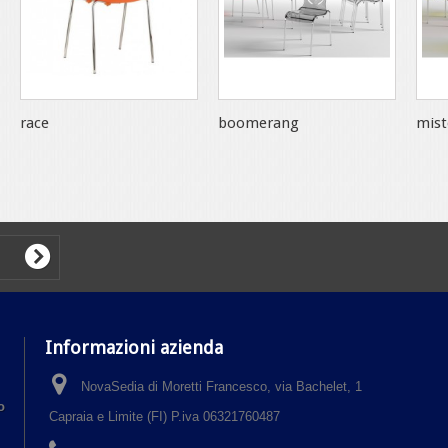
race
boomerang
mist
Informazioni azienda
NovaSedia di Moretti Francesco, via Bachelet, 1
o
Capraia e Limite (FI) P.iva 06321760487