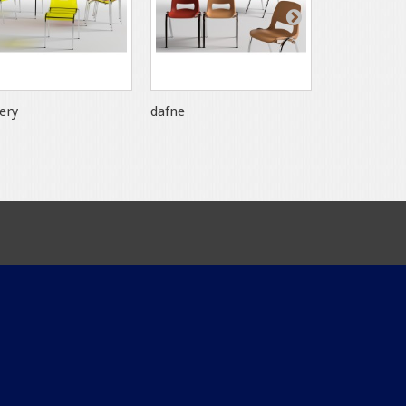
ery
dafne
ophelia